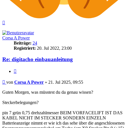
Nach
oben
Corsa A Power
Beiträge:
24
Registriert:
20. Jul 2022, 23:00
Re: digitacho einbauanleitung
Zitieren
Beitrag
von
Corsa A Power
»
21. Jul 2025, 09:55
Guten Morgen, was müsstest du da genau wissen?
Steckerbelegungen?
pin 7 grün 0,75 drehzahlmesser BEIM VORFACELIFT IST DAS
KABEL NICHT IM STECKER SONDERN EINZELN
Batterieanzeige nimmt er wie ich das sehe über die angeschlossenen