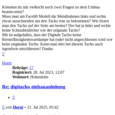
Könntest du mir vielleicht noch zwei Fragen zu dem Umbau
beantworten?
Muss man am Facelift Modell die Metallrahmen links und rechts
etwas ausschneiden um den Tacho rein zu bekommen? Wie fixiert
man den Tacho auf der Seite am besten? Der hat ja links und rechts
keine Schraubenlöcher wie der originale Tacho?
Mir ist aufgefallen, dass der Digitale Tacho keine
Bremsflüssigkeitswarnlampe hat (oder nicht angeschlossen wird wie
beim originalen Tacho. Kann man dies bei diesem Tacho auch
irgendwie anschliessen? Danke.
Nach
oben
Horni
Beiträge:
17
Registriert:
28. Jul 2023, 12:07
Wohnort:
Hohenlohe
Re: digitacho einbauanleitung
Zitieren
Beitrag
von
Horni
»
21. Jul 2025, 05:42