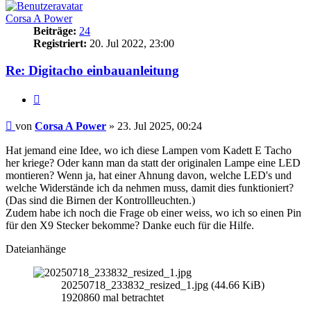
Corsa A Power
Beiträge:
24
Registriert:
20. Jul 2022, 23:00
Re: Digitacho einbauanleitung
Zitieren
Beitrag
von
Corsa A Power
»
23. Jul 2025, 00:24
Hat jemand eine Idee, wo ich diese Lampen vom Kadett E Tacho
her kriege? Oder kann man da statt der originalen Lampe eine LED
montieren? Wenn ja, hat einer Ahnung davon, welche LED's und
welche Widerstände ich da nehmen muss, damit dies funktioniert?
(Das sind die Birnen der Kontrollleuchten.)
Zudem habe ich noch die Frage ob einer weiss, wo ich so einen Pin
für den X9 Stecker bekomme? Danke euch für die Hilfe.
Dateianhänge
20250718_233832_resized_1.jpg (44.66 KiB)
1920860 mal betrachtet