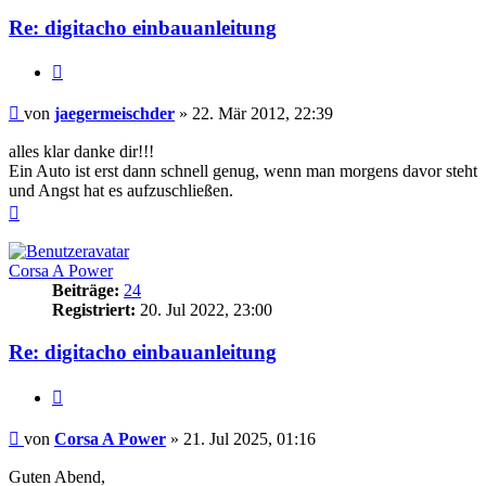
Re: digitacho einbauanleitung
Zitieren
Beitrag
von
jaegermeischder
»
22. Mär 2012, 22:39
alles klar danke dir!!!
Ein Auto ist erst dann schnell genug, wenn man morgens davor steht
und Angst hat es aufzuschließen.
Nach
oben
Corsa A Power
Beiträge:
24
Registriert:
20. Jul 2022, 23:00
Re: digitacho einbauanleitung
Zitieren
Beitrag
von
Corsa A Power
»
21. Jul 2025, 01:16
Guten Abend,