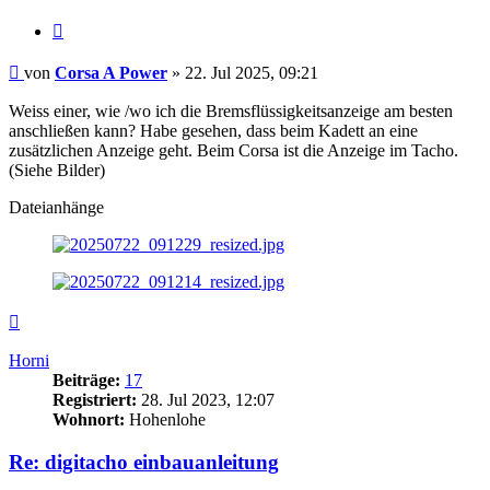
Zitieren
Beitrag
von
Corsa A Power
»
22. Jul 2025, 09:21
Weiss einer, wie /wo ich die Bremsflüssigkeitsanzeige am besten
anschließen kann? Habe gesehen, dass beim Kadett an eine
zusätzlichen Anzeige geht. Beim Corsa ist die Anzeige im Tacho.
(Siehe Bilder)
Dateianhänge
Nach
oben
Horni
Beiträge:
17
Registriert:
28. Jul 2023, 12:07
Wohnort:
Hohenlohe
Re: digitacho einbauanleitung