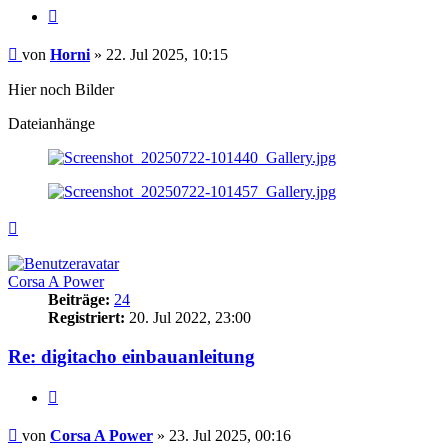
Zitieren
Beitrag
von
Horni
»
22. Jul 2025, 10:15
Hier noch Bilder
Dateianhänge
Nach
oben
Corsa A Power
Beiträge:
24
Registriert:
20. Jul 2022, 23:00
Re: digitacho einbauanleitung
Zitieren
Beitrag
von
Corsa A Power
»
23. Jul 2025, 00:16