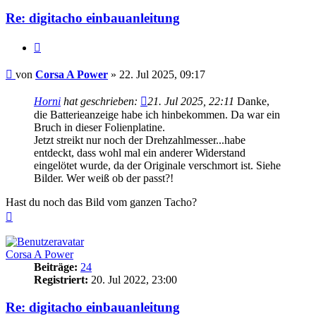
Re: digitacho einbauanleitung
Zitieren
Beitrag
von
Corsa A Power
»
22. Jul 2025, 09:17
Horni
hat geschrieben:
21. Jul 2025, 22:11
Danke,
die Batterieanzeige habe ich hinbekommen. Da war ein
Bruch in dieser Folienplatine.
Jetzt streikt nur noch der Drehzahlmesser...habe
entdeckt, dass wohl mal ein anderer Widerstand
eingelötet wurde, da der Originale verschmort ist. Siehe
Bilder. Wer weiß ob der passt?!
Hast du noch das Bild vom ganzen Tacho?
Nach
oben
Corsa A Power
Beiträge:
24
Registriert:
20. Jul 2022, 23:00
Re: digitacho einbauanleitung