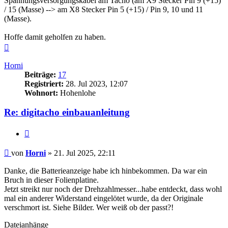
Spannungsversorgungskabel am Tacho (am X9 Stecker Pin 9 (+15)
/ 15 (Masse) --> am X8 Stecker Pin 5 (+15) / Pin 9, 10 und 11
(Masse).
Hoffe damit geholfen zu haben.
Nach
oben
Horni
Beiträge:
17
Registriert:
28. Jul 2023, 12:07
Wohnort:
Hohenlohe
Re: digitacho einbauanleitung
Zitieren
Beitrag
von
Horni
»
21. Jul 2025, 22:11
Danke, die Batterieanzeige habe ich hinbekommen. Da war ein
Bruch in dieser Folienplatine.
Jetzt streikt nur noch der Drehzahlmesser...habe entdeckt, dass wohl
mal ein anderer Widerstand eingelötet wurde, da der Originale
verschmort ist. Siehe Bilder. Wer weiß ob der passt?!
Dateianhänge