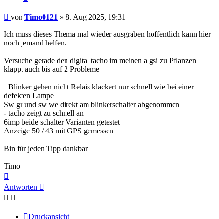
Beitrag
von
Timo0121
»
8. Aug 2025, 19:31
Ich muss dieses Thema mal wieder ausgraben hoffentlich kann hier
noch jemand helfen.
Versuche gerade den digital tacho im meinen a gsi zu Pflanzen
klappt auch bis auf 2 Probleme
- Blinker gehen nicht Relais klackert nur schnell wie bei einer
defekten Lampe
Sw gr und sw we direkt am blinkerschalter abgenommen
- tacho zeigt zu schnell an
6imp beide schalter Varianten getestet
Anzeige 50 / 43 mit GPS gemessen
Bin für jeden Tipp dankbar
Timo
Nach
oben
Antworten
Druckansicht