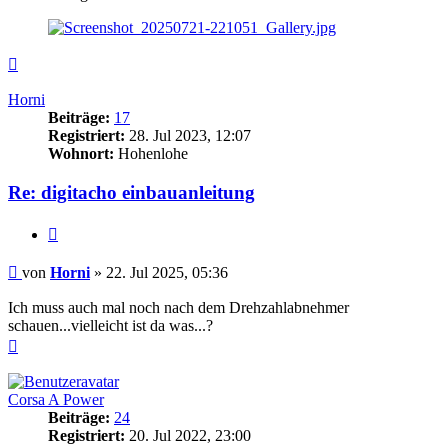
Nach
oben
Horni
Beiträge:
17
Registriert:
28. Jul 2023, 12:07
Wohnort:
Hohenlohe
Re: digitacho einbauanleitung
Zitieren
Beitrag
von
Horni
»
22. Jul 2025, 05:36
Ich muss auch mal noch nach dem Drehzahlabnehmer
schauen...vielleicht ist da was...?
Nach
oben
Corsa A Power
Beiträge:
24
Registriert:
20. Jul 2022, 23:00