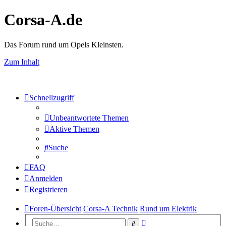
Corsa-A.de
Das Forum rund um Opels Kleinsten.
Zum Inhalt
Schnellzugriff
Unbeantwortete Themen
Aktive Themen
Suche
FAQ
Anmelden
Registrieren
Foren-Übersicht
Corsa-A Technik
Rund um Elektrik
Erweiterte
Suche