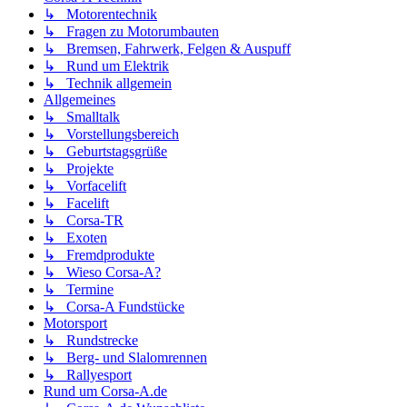
↳ Motorentechnik
↳ Fragen zu Motorumbauten
↳ Bremsen, Fahrwerk, Felgen & Auspuff
↳ Rund um Elektrik
↳ Technik allgemein
Allgemeines
↳ Smalltalk
↳ Vorstellungsbereich
↳ Geburtstagsgrüße
↳ Projekte
↳ Vorfacelift
↳ Facelift
↳ Corsa-TR
↳ Exoten
↳ Fremdprodukte
↳ Wieso Corsa-A?
↳ Termine
↳ Corsa-A Fundstücke
Motorsport
↳ Rundstrecke
↳ Berg- und Slalomrennen
↳ Rallyesport
Rund um Corsa-A.de