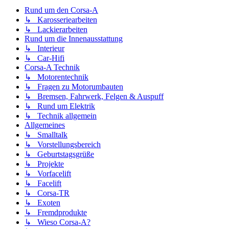
Rund um den Corsa-A
↳ Karosseriearbeiten
↳ Lackierarbeiten
Rund um die Innenausstattung
↳ Interieur
↳ Car-Hifi
Corsa-A Technik
↳ Motorentechnik
↳ Fragen zu Motorumbauten
↳ Bremsen, Fahrwerk, Felgen & Auspuff
↳ Rund um Elektrik
↳ Technik allgemein
Allgemeines
↳ Smalltalk
↳ Vorstellungsbereich
↳ Geburtstagsgrüße
↳ Projekte
↳ Vorfacelift
↳ Facelift
↳ Corsa-TR
↳ Exoten
↳ Fremdprodukte
↳ Wieso Corsa-A?