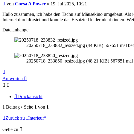
Beitrag
von
Corsa A Power
»
19. Jul 2025, 10:21
Hallo zusammen, ich habe den Tachu auf Mäusekino umgebaut. Als ich f
Internet durchforstet und konnte das Ersatzteil leider nicht finden. 
Dateianhänge
20250718_233832_resized.jpg (44 KiB) 567651 mal betr
20250718_233850_resized.jpg (48.21 KiB) 567651 mal b
Nach
oben
Antworten
Druckansicht
1 Beitrag • Seite
1
von
1
Zurück zu „Interieur“
Gehe zu