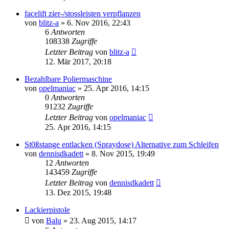
facelift zier-/stossleisten verpflanzen
von
blitz-a
»
6. Nov 2016, 22:43
6
Antworten
108338
Zugriffe
Letzter Beitrag
von
blitz-a
12. Mär 2017, 20:18
Bezahlbare Poliermaschine
von
opelmaniac
»
25. Apr 2016, 14:15
0
Antworten
91232
Zugriffe
Letzter Beitrag
von
opelmaniac
25. Apr 2016, 14:15
St0ßstange entlacken (Spraydose) Alternative zum Schleifen
von
dennisdkadett
»
8. Nov 2015, 19:49
12
Antworten
143459
Zugriffe
Letzter Beitrag
von
dennisdkadett
13. Dez 2015, 19:48
Lackierpistole
von
Balu
»
23. Aug 2015, 14:17