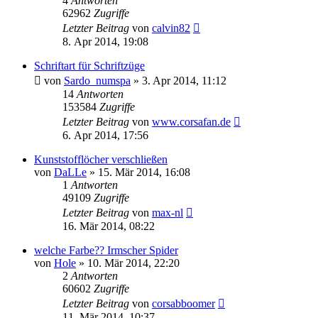
4
Antworten
62962
Zugriffe
Letzter Beitrag
von
calvin82
8. Apr 2014, 19:08
Schriftart für Schriftzüge
von
Sardo_numspa
»
3. Apr 2014, 11:12
14
Antworten
153584
Zugriffe
Letzter Beitrag
von
www.corsafan.de
6. Apr 2014, 17:56
Kunststofflöcher verschließen
von
DaLLe
»
15. Mär 2014, 16:08
1
Antworten
49109
Zugriffe
Letzter Beitrag
von
max-nl
16. Mär 2014, 08:22
welche Farbe?? Irmscher Spider
von
Hole
»
10. Mär 2014, 22:20
2
Antworten
60602
Zugriffe
Letzter Beitrag
von
corsabboomer
11. Mär 2014, 10:37