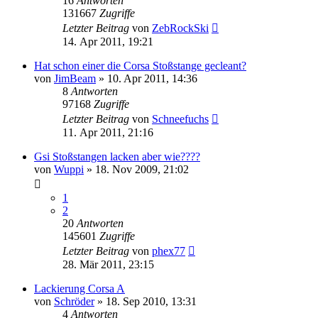
16
Antworten
131667
Zugriffe
Letzter Beitrag
von
ZebRockSki
14. Apr 2011, 19:21
Hat schon einer die Corsa Stoßstange gecleant?
von
JimBeam
»
10. Apr 2011, 14:36
8
Antworten
97168
Zugriffe
Letzter Beitrag
von
Schneefuchs
11. Apr 2011, 21:16
Gsi Stoßstangen lacken aber wie????
von
Wuppi
»
18. Nov 2009, 21:02
1
2
20
Antworten
145601
Zugriffe
Letzter Beitrag
von
phex77
28. Mär 2011, 23:15
Lackierung Corsa A
von
Schröder
»
18. Sep 2010, 13:31
4
Antworten