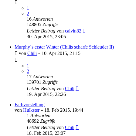
1
2
16
Antworten
148805
Zugriffe
Letzter Beitrag
von
calvin82
30. Apr 2015, 23:05
Murphy´s erster Winter (Chilis scharfe Schleuder II)
von
Chili
»
10. Apr 2015, 21:15
1
2
17
Antworten
139701
Zugriffe
Letzter Beitrag
von
Chili
19. Apr 2015, 22:26
Farbvorstellung
von
Hulkster
»
18. Feb 2015, 19:44
1
Antworten
48692
Zugriffe
Letzter Beitrag
von
Chili
18. Feb 2015, 23:07