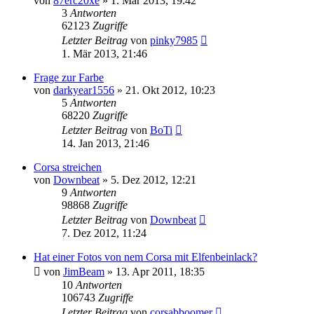
von
87erc20xe
»
1. Mär 2013, 19:42
3
Antworten
62123
Zugriffe
Letzter Beitrag
von
pinky7985
1. Mär 2013, 21:46
Frage zur Farbe
von
darkyear1556
»
21. Okt 2012, 10:23
5
Antworten
68220
Zugriffe
Letzter Beitrag
von
BoTi
14. Jan 2013, 21:46
Corsa streichen
von
Downbeat
»
5. Dez 2012, 12:21
9
Antworten
98868
Zugriffe
Letzter Beitrag
von
Downbeat
7. Dez 2012, 11:24
Hat einer Fotos von nem Corsa mit Elfenbeinlack?
von
JimBeam
»
13. Apr 2011, 18:35
10
Antworten
106743
Zugriffe
Letzter Beitrag
von
corsabboomer