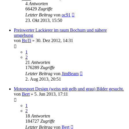
4
Antworten
66429
Zugriffe
Letzter Beitrag
von
oc91
23. Okt 2013, 15:50
Preiswerter Lackierer im raum Bochum und nähere
umgebung
von
BoTi
»
30. Dez 2012, 14:31
1
2
21
Antworten
176289
Zugriffe
Letzter Beitrag
von
JimBeam
2. Aug 2013, 20:51
Motorsport Design (weiss mit gelb und grau) Bilder gesucht.
von
Bert
»
5. Jun 2013, 17:11
1
2
18
Antworten
184727
Zugriffe
Letzter Beitrag
von
Bert