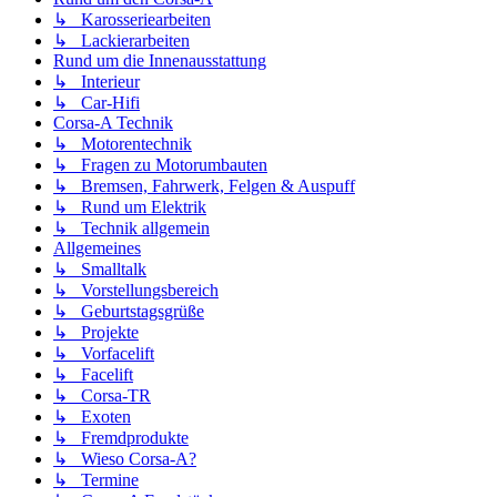
↳ Karosseriearbeiten
↳ Lackierarbeiten
Rund um die Innenausstattung
↳ Interieur
↳ Car-Hifi
Corsa-A Technik
↳ Motorentechnik
↳ Fragen zu Motorumbauten
↳ Bremsen, Fahrwerk, Felgen & Auspuff
↳ Rund um Elektrik
↳ Technik allgemein
Allgemeines
↳ Smalltalk
↳ Vorstellungsbereich
↳ Geburtstagsgrüße
↳ Projekte
↳ Vorfacelift
↳ Facelift
↳ Corsa-TR
↳ Exoten
↳ Fremdprodukte
↳ Wieso Corsa-A?
↳ Termine