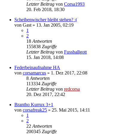
Letzter Beitrag
von
Corsa1993
20. Feb 2018, 18:30
Scheibenwischer bleibt stehen? :(
von
Gast
»
13. Jan 2005, 02:19
1
2
18
Antworten
155838
Zugriffe
Letzter Beitrag
von
Fussballgott
15. Jan 2018, 14:08
Federbeinaufnahme HA
von
corsamarcus
»
1. Dez 2017, 22:08
8
Antworten
113334
Zugriffe
Letzter Beitrag
von
redcorsa
20. Dez 2017, 22:42
Brantho Kurrux 3+1
von
corsafreak25
»
25. Mai 2015, 14:11
1
2
22
Antworten
200345
Zugriffe