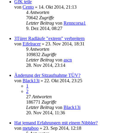
GfK teile
von
Cento
»
14. Okt 2014, 21:13
4
Antworten
70642
Zugriffe
Letzter Beitrag
von
Renncorsa1
9. Dez 2014, 08:27
3Türer Radläufe "extrem" verbreitern
von
Eifelracer
»
23. Nov 2014, 18:31
9
Antworten
109832
Zugriffe
Letzter Beitrag
von
ascn
28. Nov 2014, 23:14
Änderung der Sitzaufnahme TÜV?
von
Black13i
»
22. Okt 2014, 23:25
1
2
27
Antworten
186771
Zugriffe
Letzter Beitrag
von
Black13i
20. Nov 2014, 11:36
Hat jemand Erfahrungen mit einem Nibbler?
von
metaboo
»
23. Sep 2014, 12:18