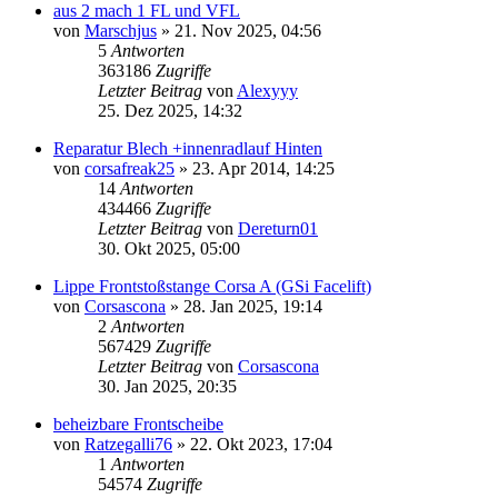
aus 2 mach 1 FL und VFL
von
Marschjus
»
21. Nov 2025, 04:56
5
Antworten
363186
Zugriffe
Letzter Beitrag
von
Alexyyy
25. Dez 2025, 14:32
Reparatur Blech +innenradlauf Hinten
von
corsafreak25
»
23. Apr 2014, 14:25
14
Antworten
434466
Zugriffe
Letzter Beitrag
von
Dereturn01
30. Okt 2025, 05:00
Lippe Frontstoßstange Corsa A (GSi Facelift)
von
Corsascona
»
28. Jan 2025, 19:14
2
Antworten
567429
Zugriffe
Letzter Beitrag
von
Corsascona
30. Jan 2025, 20:35
beheizbare Frontscheibe
von
Ratzegalli76
»
22. Okt 2023, 17:04
1
Antworten
54574
Zugriffe