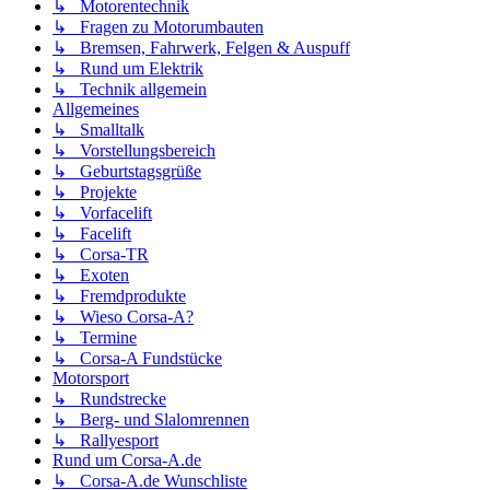
↳ Motorentechnik
↳ Fragen zu Motorumbauten
↳ Bremsen, Fahrwerk, Felgen & Auspuff
↳ Rund um Elektrik
↳ Technik allgemein
Allgemeines
↳ Smalltalk
↳ Vorstellungsbereich
↳ Geburtstagsgrüße
↳ Projekte
↳ Vorfacelift
↳ Facelift
↳ Corsa-TR
↳ Exoten
↳ Fremdprodukte
↳ Wieso Corsa-A?
↳ Termine
↳ Corsa-A Fundstücke
Motorsport
↳ Rundstrecke
↳ Berg- und Slalomrennen
↳ Rallyesport
Rund um Corsa-A.de
↳ Corsa-A.de Wunschliste