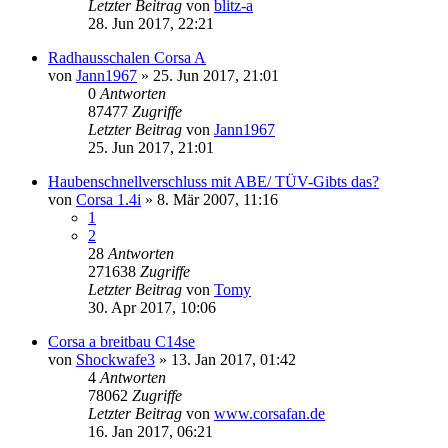
Letzter Beitrag
von
blitz-a
28. Jun 2017, 22:21
Radhausschalen Corsa A
von
Jann1967
»
25. Jun 2017, 21:01
0
Antworten
87477
Zugriffe
Letzter Beitrag
von
Jann1967
25. Jun 2017, 21:01
Haubenschnellverschluss mit ABE/ TÜV-Gibts das?
von
Corsa 1.4i
»
8. Mär 2007, 11:16
1
2
28
Antworten
271638
Zugriffe
Letzter Beitrag
von
Tomy
30. Apr 2017, 10:06
Corsa a breitbau C14se
von
Shockwafe3
»
13. Jan 2017, 01:42
4
Antworten
78062
Zugriffe
Letzter Beitrag
von
www.corsafan.de
16. Jan 2017, 06:21