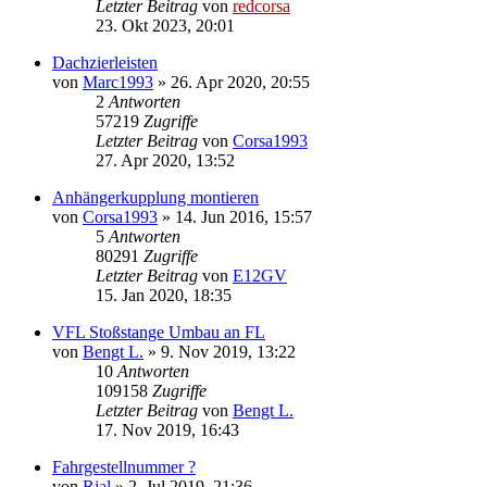
Letzter Beitrag
von
redcorsa
23. Okt 2023, 20:01
Dachzierleisten
von
Marc1993
»
26. Apr 2020, 20:55
2
Antworten
57219
Zugriffe
Letzter Beitrag
von
Corsa1993
27. Apr 2020, 13:52
Anhängerkupplung montieren
von
Corsa1993
»
14. Jun 2016, 15:57
5
Antworten
80291
Zugriffe
Letzter Beitrag
von
E12GV
15. Jan 2020, 18:35
VFL Stoßstange Umbau an FL
von
Bengt L.
»
9. Nov 2019, 13:22
10
Antworten
109158
Zugriffe
Letzter Beitrag
von
Bengt L.
17. Nov 2019, 16:43
Fahrgestellnummer ?
von
Rial
»
2. Jul 2019, 21:36