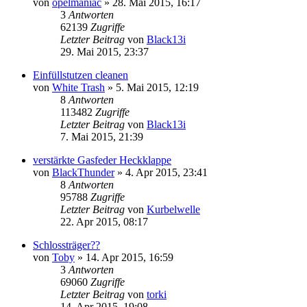
von
opelmaniac
»
28. Mai 2015, 16:17
3
Antworten
62139
Zugriffe
Letzter Beitrag
von
Black13i
29. Mai 2015, 23:37
Einfüllstutzen cleanen
von
White Trash
»
5. Mai 2015, 12:19
8
Antworten
113482
Zugriffe
Letzter Beitrag
von
Black13i
7. Mai 2015, 21:39
verstärkte Gasfeder Heckklappe
von
BlackThunder
»
4. Apr 2015, 23:41
8
Antworten
95788
Zugriffe
Letzter Beitrag
von
Kurbelwelle
22. Apr 2015, 08:17
Schlossträger??
von
Toby
»
14. Apr 2015, 16:59
3
Antworten
69060
Zugriffe
Letzter Beitrag
von
torki
14. Apr 2015, 19:08