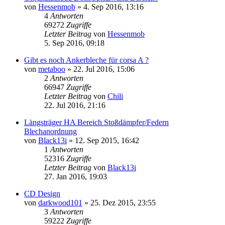
von
Hessenmob
»
4. Sep 2016, 13:16
4
Antworten
69272
Zugriffe
Letzter Beitrag
von
Hessenmob
5. Sep 2016, 09:18
Gibt es noch Ankerbleche für corsa A ?
von
metaboo
»
22. Jul 2016, 15:06
2
Antworten
66947
Zugriffe
Letzter Beitrag
von
Chili
22. Jul 2016, 21:16
Längsträger HA Bereich Stoßdämpfer/Federn
Blechanordnung
von
Black13i
»
12. Sep 2015, 16:42
1
Antworten
52316
Zugriffe
Letzter Beitrag
von
Black13i
27. Jan 2016, 19:03
CD Design
von
darkwood101
»
25. Dez 2015, 23:55
3
Antworten
59222
Zugriffe