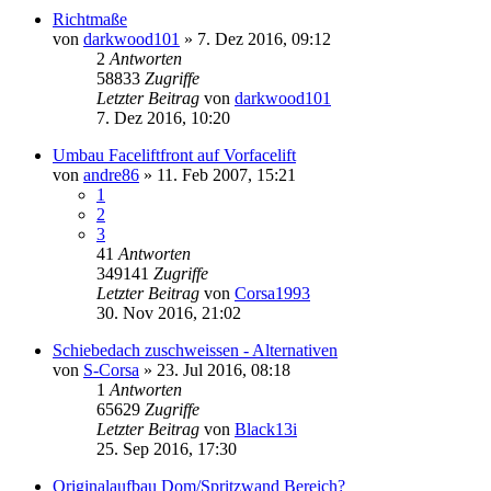
Richtmaße
von
darkwood101
»
7. Dez 2016, 09:12
2
Antworten
58833
Zugriffe
Letzter Beitrag
von
darkwood101
7. Dez 2016, 10:20
Umbau Faceliftfront auf Vorfacelift
von
andre86
»
11. Feb 2007, 15:21
1
2
3
41
Antworten
349141
Zugriffe
Letzter Beitrag
von
Corsa1993
30. Nov 2016, 21:02
Schiebedach zuschweissen - Alternativen
von
S-Corsa
»
23. Jul 2016, 08:18
1
Antworten
65629
Zugriffe
Letzter Beitrag
von
Black13i
25. Sep 2016, 17:30
Originalaufbau Dom/Spritzwand Bereich?