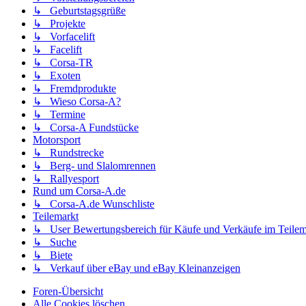
↳ Geburtstagsgrüße
↳ Projekte
↳ Vorfacelift
↳ Facelift
↳ Corsa-TR
↳ Exoten
↳ Fremdprodukte
↳ Wieso Corsa-A?
↳ Termine
↳ Corsa-A Fundstücke
Motorsport
↳ Rundstrecke
↳ Berg- und Slalomrennen
↳ Rallyesport
Rund um Corsa-A.de
↳ Corsa-A.de Wunschliste
Teilemarkt
↳ User Bewertungsbereich für Käufe und Verkäufe im Teilem
↳ Suche
↳ Biete
↳ Verkauf über eBay und eBay Kleinanzeigen
Foren-Übersicht
Alle Cookies löschen