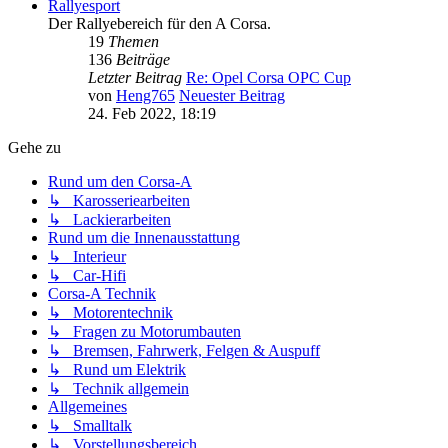
Rallyesport
Der Rallyebereich für den A Corsa.
19
Themen
136
Beiträge
Letzter Beitrag
Re: Opel Corsa OPC Cup
von
Heng765
Neuester Beitrag
24. Feb 2022, 18:19
Gehe zu
Rund um den Corsa-A
↳ Karosseriearbeiten
↳ Lackierarbeiten
Rund um die Innenausstattung
↳ Interieur
↳ Car-Hifi
Corsa-A Technik
↳ Motorentechnik
↳ Fragen zu Motorumbauten
↳ Bremsen, Fahrwerk, Felgen & Auspuff
↳ Rund um Elektrik
↳ Technik allgemein
Allgemeines
↳ Smalltalk
↳ Vorstellungsbereich