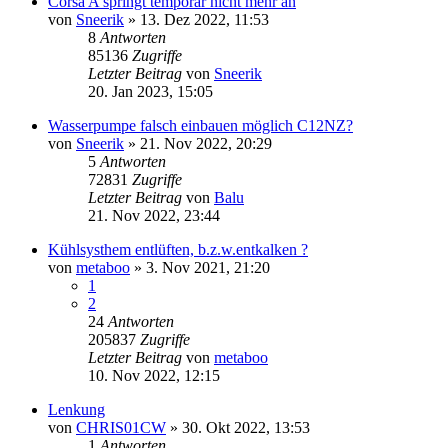
Corsa A springt temporär nicht mehr an
von
Sneerik
»
13. Dez 2022, 11:53
8
Antworten
85136
Zugriffe
Letzter Beitrag
von
Sneerik
20. Jan 2023, 15:05
Wasserpumpe falsch einbauen möglich C12NZ?
von
Sneerik
»
21. Nov 2022, 20:29
5
Antworten
72831
Zugriffe
Letzter Beitrag
von
Balu
21. Nov 2022, 23:44
Kühlsysthem entlüften, b.z.w.entkalken ?
von
metaboo
»
3. Nov 2021, 21:20
1
2
24
Antworten
205837
Zugriffe
Letzter Beitrag
von
metaboo
10. Nov 2022, 12:15
Lenkung
von
CHRIS01CW
»
30. Okt 2022, 13:53
1
Antworten