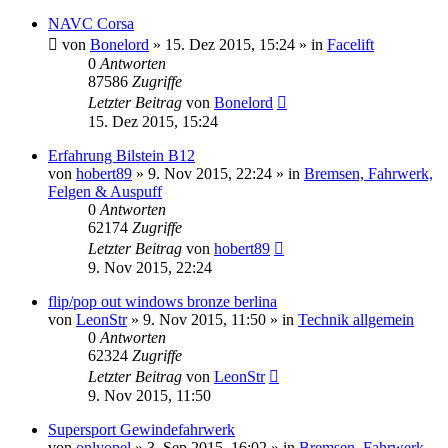
NAVC Corsa
von
Bonelord
»
15. Dez 2015, 15:24
» in
Facelift
0
Antworten
87586
Zugriffe
Letzter Beitrag
von
Bonelord
15. Dez 2015, 15:24
Erfahrung Bilstein B12
von
hobert89
»
9. Nov 2015, 22:24
» in
Bremsen, Fahrwerk,
Felgen & Auspuff
0
Antworten
62174
Zugriffe
Letzter Beitrag
von
hobert89
9. Nov 2015, 22:24
flip/pop out windows bronze berlina
von
LeonStr
»
9. Nov 2015, 11:50
» in
Technik allgemein
0
Antworten
62324
Zugriffe
Letzter Beitrag
von
LeonStr
9. Nov 2015, 11:50
Supersport Gewindefahrwerk
von
onlyopel
»
3. Sep 2015, 16:02
» in
Bremsen, Fahrwerk,