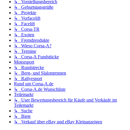
↳ Vorstellungsbereich
↳ Geburtstagsgrüße
↳ Projekte
↳ Vorfacelift
↳ Facelift
↳ Corsa-TR
↳ Exoten
↳ Fremdprodukte
↳ Wieso Corsa-A?
↳ Termine
↳ Corsa-A Fundstücke
Motorsport
↳ Rundstrecke
↳ Berg- und Slalomrennen
↳ Rallyesport
Rund um Corsa-A.de
↳ Corsa-A.de Wunschliste
Teilemarkt
↳ User Bewertungsbereich für Käufe und Verkäufe im
Teilemarkt
↳ Suche
↳ Biete
↳ Verkauf über eBay und eBay Kleinanzeigen