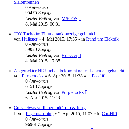
Slalomrennen
0
Antworten
95475
Zugriffe
Letzter Beitrag
von
MSCOS
8. Mai 2015, 00:31
JOY Tacho im FL und tank anzeige geht nicht
von
Hulkster
»
4. Mai 2015, 17:35
» in
Rund um Elektrik
0
Antworten
59920
Zugriffe
Letzter Beitrag
von
Hulkster
4. Mai 2015, 17:35
Abgerockter NE Umbau bekommt neues Leben eingehaucht.
von
Purplerockz
»
6. Apr 2015, 11:28
» in
Facelift
0
Antworten
61518
Zugriffe
Letzter Beitrag
von
Purplerockz
6. Apr 2015, 11:28
Corsa etwas verfeinert mit Tom & Jerry
von
Psycho-Tuning
»
5. Apr 2015, 11:03
» in
Car-Hifi
0
Antworten
96961
Zugriffe