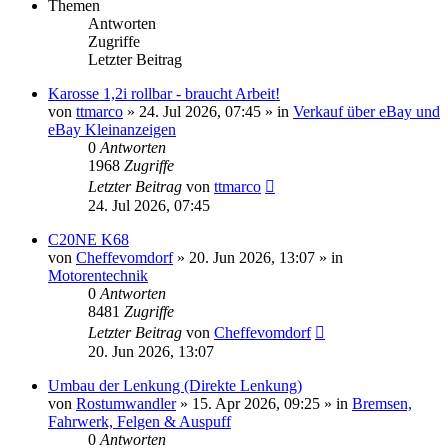
Themen
Antworten
Zugriffe
Letzter Beitrag
Karosse 1,2i rollbar - braucht Arbeit!
von
ttmarco
»
24. Jul 2026, 07:45
» in
Verkauf über eBay und
eBay Kleinanzeigen
0
Antworten
1968
Zugriffe
Letzter Beitrag
von
ttmarco
24. Jul 2026, 07:45
C20NE K68
von
Cheffevomdorf
»
20. Jun 2026, 13:07
» in
Motorentechnik
0
Antworten
8481
Zugriffe
Letzter Beitrag
von
Cheffevomdorf
20. Jun 2026, 13:07
Umbau der Lenkung (Direkte Lenkung)
von
Rostumwandler
»
15. Apr 2026, 09:25
» in
Bremsen,
Fahrwerk, Felgen & Auspuff
0
Antworten