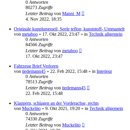
0
Antworten
80273
Zugriffe
Letzter Beitrag
von
Manni_M
4. Nov 2022, 18:35
Originale kupplungsseil, Seele teflon, kunststoff- Ummantelt
von
metaboo
»
17. Okt 2022, 23:47
» in
Technik allgemein
0
Antworten
84566
Zugriffe
Letzter Beitrag
von
metaboo
17. Okt 2022, 23:47
Fahrzeug Brief Verloren
von
tiedemann45
»
22. Feb 2022, 15:48
» in
Interieur
0
Antworten
78513
Zugriffe
Letzter Beitrag
von
tiedemann45
22. Feb 2022, 15:48
Klappern, schlagen an der Vorderachse, rechts
von
Muckelito
»
9. Okt 2021, 19:20
» in
Technik allgemein
0
Antworten
74330
Zugriffe
Letzter Beitrag
von
Muckelito