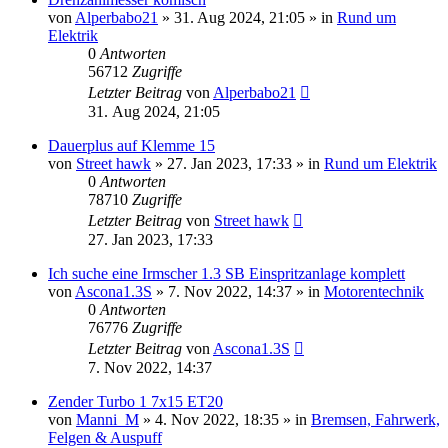
von
Alperbabo21
»
31. Aug 2024, 21:05
» in
Rund um
Elektrik
0
Antworten
56712
Zugriffe
Letzter Beitrag
von
Alperbabo21
31. Aug 2024, 21:05
Dauerplus auf Klemme 15
von
Street hawk
»
27. Jan 2023, 17:33
» in
Rund um Elektrik
0
Antworten
78710
Zugriffe
Letzter Beitrag
von
Street hawk
27. Jan 2023, 17:33
Ich suche eine Irmscher 1.3 SB Einspritzanlage komplett
von
Ascona1.3S
»
7. Nov 2022, 14:37
» in
Motorentechnik
0
Antworten
76776
Zugriffe
Letzter Beitrag
von
Ascona1.3S
7. Nov 2022, 14:37
Zender Turbo 1 7x15 ET20
von
Manni_M
»
4. Nov 2022, 18:35
» in
Bremsen, Fahrwerk,
Felgen & Auspuff