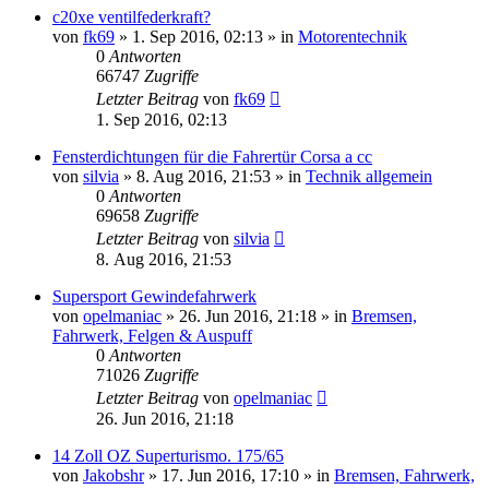
c20xe ventilfederkraft?
von
fk69
»
1. Sep 2016, 02:13
» in
Motorentechnik
0
Antworten
66747
Zugriffe
Letzter Beitrag
von
fk69
1. Sep 2016, 02:13
Fensterdichtungen für die Fahrertür Corsa a cc
von
silvia
»
8. Aug 2016, 21:53
» in
Technik allgemein
0
Antworten
69658
Zugriffe
Letzter Beitrag
von
silvia
8. Aug 2016, 21:53
Supersport Gewindefahrwerk
von
opelmaniac
»
26. Jun 2016, 21:18
» in
Bremsen,
Fahrwerk, Felgen & Auspuff
0
Antworten
71026
Zugriffe
Letzter Beitrag
von
opelmaniac
26. Jun 2016, 21:18
14 Zoll OZ Superturismo. 175/65
von
Jakobshr
»
17. Jun 2016, 17:10
» in
Bremsen, Fahrwerk,