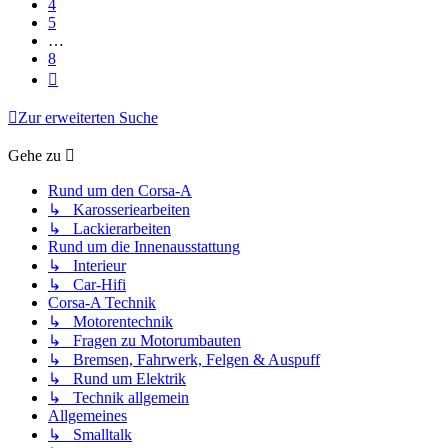
4
5
…
8
Nächste
Zur erweiterten Suche
Gehe zu
Rund um den Corsa-A
↳ Karosseriearbeiten
↳ Lackierarbeiten
Rund um die Innenausstattung
↳ Interieur
↳ Car-Hifi
Corsa-A Technik
↳ Motorentechnik
↳ Fragen zu Motorumbauten
↳ Bremsen, Fahrwerk, Felgen & Auspuff
↳ Rund um Elektrik
↳ Technik allgemein
Allgemeines
↳ Smalltalk