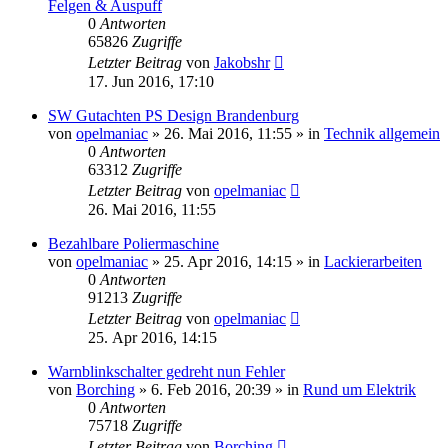
Felgen & Auspuff
0
Antworten
65826
Zugriffe
Letzter Beitrag
von
Jakobshr
17. Jun 2016, 17:10
SW Gutachten PS Design Brandenburg
von
opelmaniac
»
26. Mai 2016, 11:55
» in
Technik allgemein
0
Antworten
63312
Zugriffe
Letzter Beitrag
von
opelmaniac
26. Mai 2016, 11:55
Bezahlbare Poliermaschine
von
opelmaniac
»
25. Apr 2016, 14:15
» in
Lackierarbeiten
0
Antworten
91213
Zugriffe
Letzter Beitrag
von
opelmaniac
25. Apr 2016, 14:15
Warnblinkschalter gedreht nun Fehler
von
Borching
»
6. Feb 2016, 20:39
» in
Rund um Elektrik
0
Antworten
75718
Zugriffe
Letzter Beitrag
von
Borching