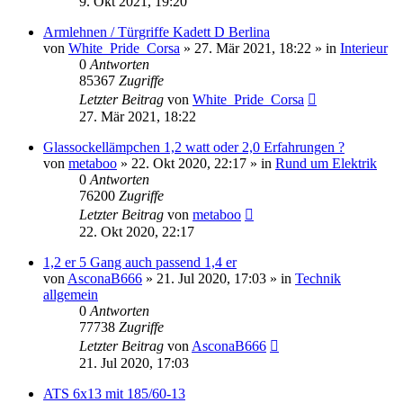
9. Okt 2021, 19:20
Armlehnen / Türgriffe Kadett D Berlina
von
White_Pride_Corsa
»
27. Mär 2021, 18:22
» in
Interieur
0
Antworten
85367
Zugriffe
Letzter Beitrag
von
White_Pride_Corsa
27. Mär 2021, 18:22
Glassockellämpchen 1,2 watt oder 2,0 Erfahrungen ?
von
metaboo
»
22. Okt 2020, 22:17
» in
Rund um Elektrik
0
Antworten
76200
Zugriffe
Letzter Beitrag
von
metaboo
22. Okt 2020, 22:17
1,2 er 5 Gang auch passend 1,4 er
von
AsconaB666
»
21. Jul 2020, 17:03
» in
Technik
allgemein
0
Antworten
77738
Zugriffe
Letzter Beitrag
von
AsconaB666
21. Jul 2020, 17:03
ATS 6x13 mit 185/60-13