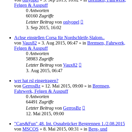
Felgen & Auspuff
0
Antworten
60160
Zugriffe
Letzter Beitrag
von
onlyopel
3. Sep 2015, 16:02
Achse einstellen Corsa für Nordschleife,Slalom..
von
Vaux82
»
3. Aug 2015, 06:47
» in
Bremsen, Fahrwerk,
Felgen & Auspuff
0
Antworten
58983
Zugriffe
Letzter Beitrag
von
Vaux82
3. Aug 2015, 06:47
wer hat rsl eingetragen?
von
GerrosBz
»
12. Mai 2015, 09:00
» in
Bremsen,
Fahrwerk, Felgen & Auspuff
0
Antworten
64491
Zugriffe
Letzter Beitrag
von
GerrosBz
12. Mai 2015, 09:00
"Cars&Fun" 48. Int. Osnabrücker Bergrennen 1./2.08.2015
von
MSCOS
»
8. Mai 2015, 00:31
» in
Berg- und