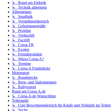
↳ Rund um Elektrik
↳ Technik allgemein
Allgemeines
↳ Smalltalk
↳ Vorstellungsbereich
↳ Geburtstagsgrüße
↳ Projekte
↳ Vorfacelift
↳ Facelift
↳ Corsa-TR
↳ Exoten
↳ Fremdprodukte
↳ Wieso Corsa-A?
↳ Termine
↳ Corsa-A Fundstücke
Motorsport
↳ Rundstrecke
↳ Berg- und Slalomrennen
↳ Rallyesport
Rund um Corsa-A.de
↳ Corsa-A.de Wunschliste
Teilemarkt
↳ User Bewertungsbereich für Käufe und Verkäufe im Teilem
↳ Suche