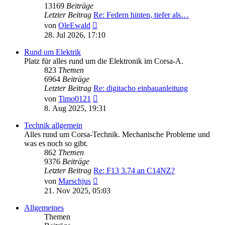
13169
Beiträge
Letzter Beitrag
Re: Federn hinten, tiefer als…
Neuester
von
OleEwald
Beitrag
28. Jul 2026, 17:10
Rund um Elektrik
Platz für alles rund um die Elektronik im Corsa-A.
823
Themen
6964
Beiträge
Letzter Beitrag
Re: digitacho einbauanleitung
Neuester
von
Timo0121
Beitrag
8. Aug 2025, 19:31
Technik allgemein
Alles rund um Corsa-Technik. Mechanische Probleme und
was es noch so gibt.
862
Themen
9376
Beiträge
Letzter Beitrag
Re: F13 3.74 an C14NZ?
Neuester
von
Marschjus
Beitrag
21. Nov 2025, 05:03
Allgemeines
Themen