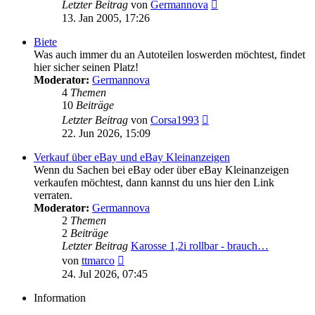
Neuester
Letzter Beitrag
von
Germannova
Beitrag
13. Jan 2005, 17:26
Biete
Was auch immer du an Autoteilen loswerden möchtest, findet
hier sicher seinen Platz!
Moderator:
Germannova
4
Themen
10
Beiträge
Neuester
Letzter Beitrag
von
Corsa1993
Beitrag
22. Jun 2026, 15:09
Verkauf über eBay und eBay Kleinanzeigen
Wenn du Sachen bei eBay oder über eBay Kleinanzeigen
verkaufen möchtest, dann kannst du uns hier den Link
verraten.
Moderator:
Germannova
2
Themen
2
Beiträge
Letzter Beitrag
Karosse 1,2i rollbar - brauch…
Neuester
von
ttmarco
Beitrag
24. Jul 2026, 07:45
Information