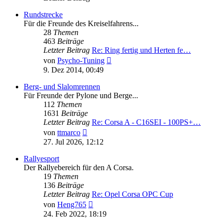
Rundstrecke
Für die Freunde des Kreiselfahrens...
28
Themen
463
Beiträge
Letzter Beitrag
Re: Ring fertig und Herten fe…
Neuester
von
Psycho-Tuning
Beitrag
9. Dez 2014, 00:49
Berg- und Slalomrennen
Für Freunde der Pylone und Berge...
112
Themen
1631
Beiträge
Letzter Beitrag
Re: Corsa A - C16SEI - 100PS+…
Neuester
von
ttmarco
Beitrag
27. Jul 2026, 12:12
Rallyesport
Der Rallyebereich für den A Corsa.
19
Themen
136
Beiträge
Letzter Beitrag
Re: Opel Corsa OPC Cup
Neuester
von
Heng765
Beitrag
24. Feb 2022, 18:19