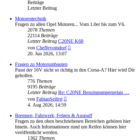
Beiträge
Letzter Beitrag
Motorentechnik
Fragen zu allen Opel Motoren... Vom 1.0er bis zum V6.
2078
Themen
22114
Beiträge
Letzter Beitrag
C20NE K68
Neuester
von
Cheffevomdorf
Beitrag
20. Jun 2026, 13:07
Fragen zu Motorumbauten
Passt der 16V nicht so richtig in den Corsa-A? Hier wird Dir
geholfen.
776
Themen
9195
Beiträge
Letzter Beitrag
Re: C20NE Benzinpumpenrelais …
Neuester
von
FabianSeifert
Beitrag
4. Aug 2026, 14:59
Bremsen, Fahrwerk, Felgen & Auspuff
Fragen zu den oben beschriebenen Bereichen gehören hier
hinein. Auch Informationen rund um Reifen können hier
veröffentlicht werden.
1362
Themen