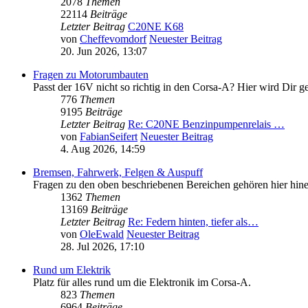
2078
Themen
22114
Beiträge
Letzter Beitrag
C20NE K68
von
Cheffevomdorf
Neuester Beitrag
20. Jun 2026, 13:07
Fragen zu Motorumbauten
Passt der 16V nicht so richtig in den Corsa-A? Hier wird Dir g
776
Themen
9195
Beiträge
Letzter Beitrag
Re: C20NE Benzinpumpenrelais …
von
FabianSeifert
Neuester Beitrag
4. Aug 2026, 14:59
Bremsen, Fahrwerk, Felgen & Auspuff
Fragen zu den oben beschriebenen Bereichen gehören hier hine
1362
Themen
13169
Beiträge
Letzter Beitrag
Re: Federn hinten, tiefer als…
von
OleEwald
Neuester Beitrag
28. Jul 2026, 17:10
Rund um Elektrik
Platz für alles rund um die Elektronik im Corsa-A.
823
Themen
6964
Beiträge